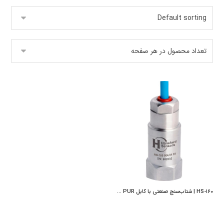
HS-۱۶۰ | شتاب‌سنج صنعتی با کابل PUR یکپارچه و خروجی از بالا | Hansford Sensors | پایش بسامد اوکسین