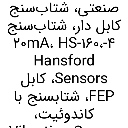
صنعتی، شتاب‌سنج
کابل دار، شتاب‌سنج
۴-۲۰mA، HS-۱۶۰،
Hansford
Sensors، کابل
FEP، شتابسنج با
کاندوئیت،