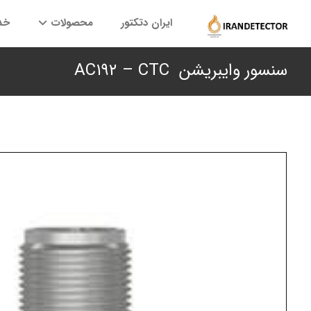
ایران دتکتور
محصولات
خد
سنسور وایبریشن AC۱۹۲ – CTC