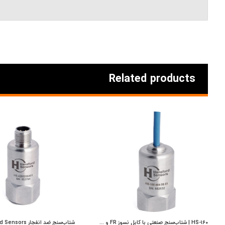
Related products
HS-۱۶۰ | شتاب‌سنج صنعتی با کابل نسوز FR و خروجی از بالا | Hansford Sensors | پایش بسامد اوکسین