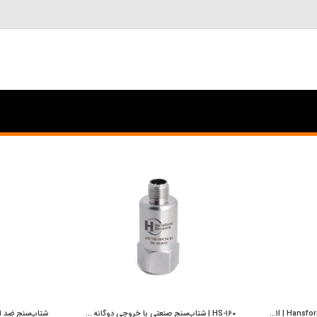
شتاب‌سنج ضد انفجار HS-۴۲۱I | Hansford Sensors | پایش بسامد اوکسین
HS‑۱۶۰ | شتاب‌سنج صنعتی با خروجی دوگانه و کانکتور M۱۲ چهار پین | Hansford Sensors | پایش بسامد اوکسین