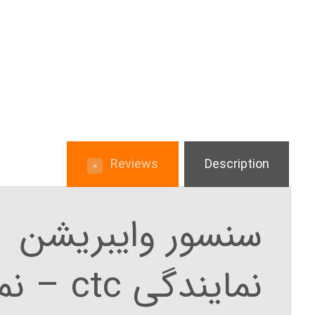
Reviews
Description
۰
سنسور وایبریشن AC۱۹۲ – CTC
نمایندگی ctc – نماینده فروش ctc در ایران