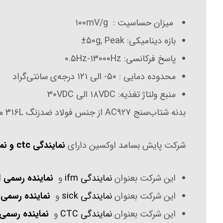
میزان حساسیت : ۱۰۰mV/g
بازه دینامیکی: ۵۰g, Peak±
پاسخ فرکانسی: ۰.۵Hz-۱۳۰۰۰Hz
محدوده دمایی : ۵۰- الی ۱۲۱ درجه‌ی سانتی‌گراد
منبع ولتاژ تغذیه: ۱۸VDC الی ۳۰VDC
بدنه‌ شتاب‌سنج AC۹۲۷ از جنس فولاد ضدزنگ ۳۱۶L می‌باشد.
شرکت پایش بسامد اوکسین دارای
نمایندگی ctc و نماینده فروش ctc
این شرکت بعنوان
نمایندگی ifm
و
نماینده رسمی IFM
این شرکت بعنوان
نمایندگی sick
و
نماینده رسمی SICK
این شرکت بعنوان
نمایندگی CTC
و
نماینده رسمی