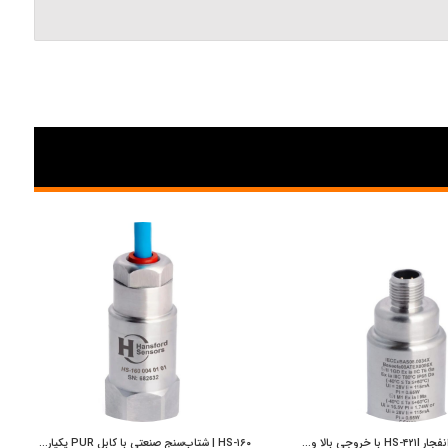
شتاب‌سنج ضد انفجار HS-۴۲۱I با خروجی بالا و کانکتور M۱۲ چهار پین | Hansford Sensors | پایش بسامد اوکسین
HS-۱۶۰ | شتاب‌سنج صنعتی با کابل PUR یکپارچه و خروجی از بالا | Hansford Sensors | پایش بسامد اوکسین