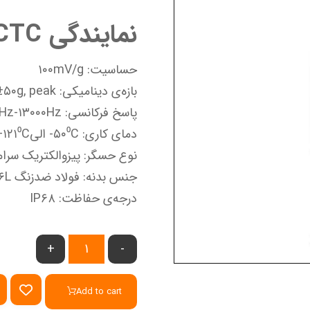
نمایندگی CTC – نماینده فروش CTC
حساسیت: ۱۰۰mV/g
بازه‌ی دینامیکی: ۵۰g, peak±
پاسخ فرکانسی: ۰.۵Hz-۱۳۰۰۰Hz
دمای کاری: ۵۰⁰C- الی۱۲۱⁰C+
نوع حسگر: پیزوالکتریک سرا
جنس بدنه: فولاد ضدزنگ ۳۱۶L
درجه‌ی حفاظت: IP۶۸
+
-
Add to cart